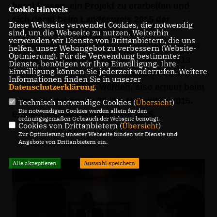
beschlossen, ein Projekt zu erarbeiten und
Cookie Hinweis
sich damit beim Landespreis 2015 der
Diese Webseite verwendet Cookies, die notwendig
sind, um die Webseite zu nutzen. Weiterhin
Frauenunion Baden-Würrtemberg zu
verwenden wir Dienste von Drittanbietern, die uns
bewerben.
Der Frauen-im-Fokus-Landespreis
helfen, unser Webangebot zu verbessern (Website-
Optmierung). Für die Verwendung bestimmter
wurde erstmals beim Landesparteitag 2013
Dienste, benötigen wir Ihre Einwilligung. Ihre
Einwilligung können Sie jederzeit widerrufen. Weitere
verliehen. Künftig soll der Landespreis alle
Informationen finden Sie in unserer
Datenschutzerklärung
.
zwei Jahre vergeben werden, also erneut beim
Landesparteitag am 20./21. November 2015.
Technisch notwendige Cookies (
Übersicht
)
Die notwendigen Cookies werden allein für den
Einsendeschluss ist der 31.7.2015.
ordnungsgemäßen Gebrauch der Webseite benötigt.
Cookies von Drittanbietern (
Übersicht
)
Zur Optimierung unserer Webseite binden wir Dienste und
Angebote von Drittanbietern ein.
Alle akzeptieren
Auswahl speichern