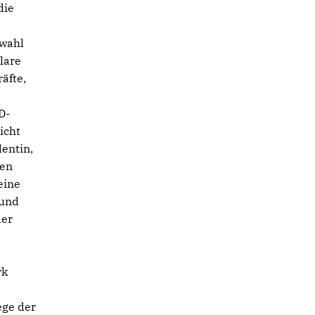
die
swahl
lare
äfte,
D-
icht
dentin,
hen
eine
 und
der
rk
ege der