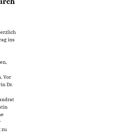
urch
erzlich
rag ins
en,
. Vor
in Dr.
s
andrat
atin
he
r
 zu