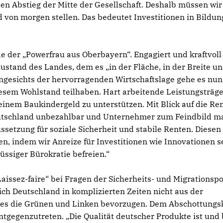
en Abstieg der Mitte der Gesellschaft. Deshalb müssen wir
von morgen stellen. Das bedeutet Investitionen in Bildun
 der „Powerfrau aus Oberbayern“. Engagiert und kraftvoll
 Zustand des Landes, dem es „in der Fläche, in der Breite u
Angesichts der hervorragenden Wirtschaftslage gehe es nun
iesem Wohlstand teilhaben. Hart arbeitende Leistungsträg
 einem Baukindergeld zu unterstützen. Mit Blick auf die Re
Deutschland unbezahlbar und Unternehmer zum Feindbild m
ussetzung für soziale Sicherheit und stabile Renten. Diesen
n, indem wir Anreize für Investitionen wie Innovationen s
ssiger Bürokratie befreien.“
ssez-faire“ bei Fragen der Sicherheits- und Migrationspol
sich Deutschland in komplizierten Zeiten nicht aus der
ie es die Grünen und Linken bevorzugen. Dem Abschottungs
tgegenzutreten. „Die Qualität deutscher Produkte ist und 