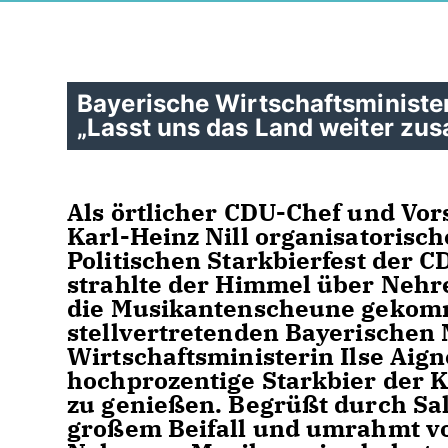
Bayerische Wirtschaftsminister
Lasst uns das Land weiter zu
Als örtlicher CDU-Chef und Vor
Karl-Heinz Nill organisatoris
Politischen Starkbierfest der
strahlte der Himmel über Nehr
die Musikantenscheune gekomm
stellvertretenden Bayerischen 
Wirtschaftsministerin Ilse Aig
hochprozentige Starkbier der 
zu genießen. Begrüßt durch Sal
großem Beifall und umrahmt v