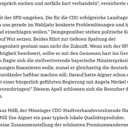
espräch suchen und notfalls hart verhandeln“, versicherte 
mit der SPD umgehen. Die für die CDU erfolgreiche Landtag
on uns gerade im Wahljahr konkrete Problemlösungen und k
nd einschlagen wollen.“ Demgegenüber stehen politische Kr
auf Wut setzen. Beides führt zur tieferen Spaltung der
angenheit gewinnt man nicht die Zukunft. Wenn sich der SP
tigkeit beschwert, sollte er mit den Genossen hart ins Ger
h fragte sich die stellvertretende bayerische Ministerpräsi
ungen finanzieren wolle, zumal er gleichzeitig die deutsc
Euroländer haftbar machen will. Darauf hatte Aigner schon 
t einer bürgerlich geführten Regierung mit Angela Merkel
oranbringen!“ Diesem Apell schlossen sich die Besucher 
n.
uz MdB, der Mössinger CDU-Stadtverbandsvorsitzende Di
ll Ilse Aigner ein paar typisch lokale Qualitätsprodukte.
, eine Zusammenstellung der schönsten Premiumwanderw