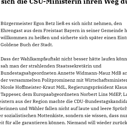
sich die CSU-Ministerin ihren Weg d
Bürgermeister Egon Betz ließ es sich nicht nehmen, den
Ehrengast aus dem Freistaat Bayern in seiner Gemeinde h
willkommen zu heißen und sicherte sich später einen Eint
Goldene Buch der Stadt.
Dass der Wahlkampfauftakt nicht besser hätte laufen könn
sah man der strahlenden Staatssekretärin und
Bundestagsabgeordneten Annette Widmann-Mauz MdB an
der versammelten Politprominenz mit Wirtschaftsminister
Nicole Hoffmeister-Kraut MdL, Regierungspräsident Klau
Tappeser, dem Europaabgeordneten Norbert Lins MdEP, L
eistern aus der Region machte die CDU-Bundestagskandid
lerinnen und Wähler fallen nicht auf laute und leere Sprüc
 sozialistischen Mottenkiste, sondern sie wissen, dass nu
t für alle garantieren können. Niemand will wieder zurück