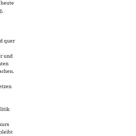
 heute
g,
nd quer
er und
nten
achen.
etzen
itik
kurs
bleibt