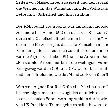
Zeiten von Massenarbeitslosigkeit und dem sozial
die Weichen für das Wachstum und den Wohlstand 
Betreuung, Sicherheit und Infrastruktur!“
Der Höhepunkt des Abends war daraufhin die Rede
zeichnete Ilse Aigner (52) ein positives Bild zum
durch alle Gesellschaftsschichten besser gehe“. 
darum, dafür zu sorgen, dass alle Menschen an d
Familien gelte es steuerlich zu entlasten und mit
warnte Aigner vor linken Plänen, die Arbeit in 
Ein stabiler Arbeitsmarkt ist die wichtigste Vora
Erfolgsweg werden CDU und CSU weiter beschreite
und den Mittelstand wie das Handwerk von überflü
Während Aigner Rot-Rot-Grün ein „Maximum an Lai
bescheinigte, machte sie zugleich deutlich, dass 
internationalen Verantwortung stehlen dürfe, w
von US-Präsident Trump gelte es selbstbewusst en