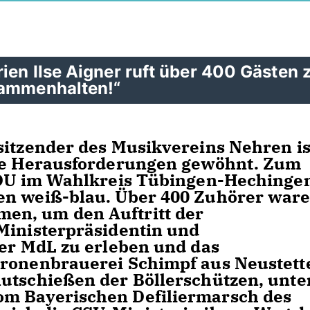
ien Ilse Aigner ruft über 400 Gästen 
sammenhalten!“
sitzender des Musikvereins Nehren is
che Herausforderungen gewöhnt. Zum
 CDU im Wahlkreis Tübingen-Hechinge
en weiß-blau. Über 400 Zuhörer ware
en, um den Auftritt der
Ministerpräsidentin und
ner MdL zu erleben und das
Kronenbrauerei Schimpf aus Neustett
utschießen der Böllerschützen, unte
om Bayerischen Defiliermarsch des