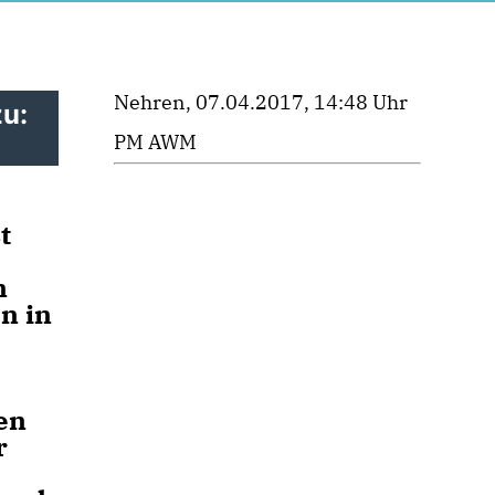
Nehren, 07.04.2017, 14:48 Uhr
zu:
PM AWM
t
n
n in
en
r