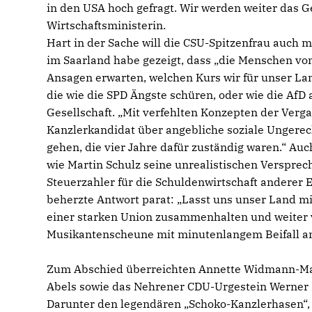
in den USA hoch gefragt. Wir werden weiter das G
Wirtschaftsministerin.
Hart in der Sache will die CSU-Spitzenfrau auch 
im Saarland habe gezeigt, dass „die Menschen v
Ansagen erwarten, welchen Kurs wir für unser La
die wie die SPD Ängste schüren, oder wie die AfD 
Gesellschaft. „Mit verfehlten Konzepten der Verg
Kanzlerkandidat über angebliche soziale Ungerech
gehen, die vier Jahre dafür zuständig waren.“ Auc
wie Martin Schulz seine unrealistischen Versprech
Steuerzahler für die Schuldenwirtschaft anderer 
beherzte Antwort parat: „Lasst uns unser Land mi
einer starken Union zusammenhalten und weiter v
Musikantenscheune mit minutenlangem Beifall a
Zum Abschied überreichten Annette Widmann-Ma
Abels sowie das Nehrener CDU-Urgestein Werner Ni
Darunter den legendären „Schoko-Kanzlerhasen“