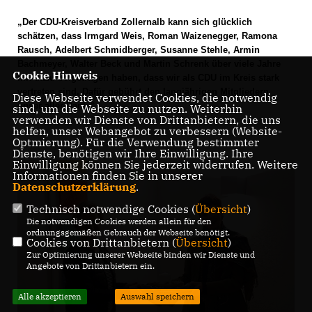
Der CDU-Kreisverband Zollernalb kann sich glücklich
schätzen, dass Irmgard Weis, Roman Waizenegger, Ramona
Rausch, Adelbert Schmidberger, Susanne Stehle, Armin
Bachmeyer, Walter Beck und Martin Schrenk über viele Jahre
Cookie Hinweis
mit dazu beigetragen haben, dass wir als CDU im Kreis stark
vertreten sind. Dafür gebührt den langjährigen Mitgliedern
Diese Webseite verwendet Cookies, die notwendig
unser aller Dank.“
sind, um die Webseite zu nutzen. Weiterhin
verwenden wir Dienste von Drittanbietern, die uns
helfen, unser Webangebot zu verbessern (Website-
Optmierung). Für die Verwendung bestimmter
Dienste, benötigen wir Ihre Einwilligung. Ihre
Einwilligung können Sie jederzeit widerrufen. Weitere
Informationen finden Sie in unserer
Datenschutzerklärung
.
Technisch notwendige Cookies (
Übersicht
)
Die notwendigen Cookies werden allein für den
ordnungsgemäßen Gebrauch der Webseite benötigt.
Cookies von Drittanbietern (
Übersicht
)
Zur Optimierung unserer Webseite binden wir Dienste und
Angebote von Drittanbietern ein.
Alle akzeptieren
Auswahl speichern