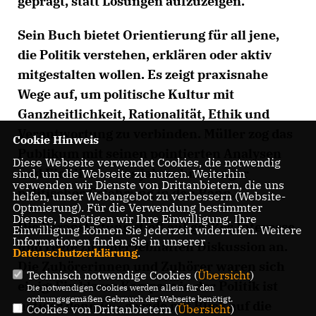
geprägt, statt Lösungen aufzuzeigen.
Sein Buch bietet Orientierung für all jene,
die Politik verstehen, erklären oder aktiv
mitgestalten wollen. Es zeigt praxisnahe
Wege auf, um politische Kultur mit
Ganzheitlichkeit, Rationalität, Ethik und
Verantwortung zu verbinden. Müller zog das
Cookie Hinweis
Publikum mit seinen pointierten Analysen
Diese Webseite verwendet Cookies, die notwendig
und Einblicken aus jahrzehntelanger
sind, um die Webseite zu nutzen. Weiterhin
verwenden wir Dienste von Drittanbietern, die uns
politischer Erfahrung in den Bann.
helfen, unser Webangebot zu verbessern (Website-
Optmierung). Für die Verwendung bestimmter
Dienste, benötigen wir Ihre Einwilligung. Ihre
Die Veranstaltung stieß auf großes Interesse
Einwilligung können Sie jederzeit widerrufen. Weitere
Informationen finden Sie in unserer
und regte zu einer lebhaften Diskussion an.
Datenschutzerklärung
.
Die Zuhörerinnen und Zuhörer waren sich
Technisch notwendige Cookies (
Übersicht
)
einig: Ein klarer Kompass in der Politik ist
Die notwendigen Cookies werden allein für den
ordnungsgemäßen Gebrauch der Webseite benötigt.
nötiger denn je – gerade mit Blick auf die
Cookies von Drittanbietern (
Übersicht
)