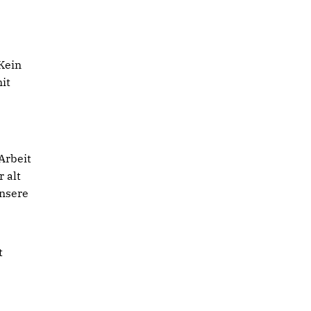
 Kein
it
Arbeit
r alt
unsere
t