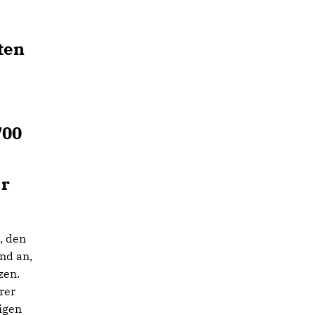
ten
700
er
, den
nd an,
zen.
rer
igen