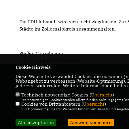
Die CDU Albstadt wird sich nicht wegducken. Zur S
Städte im Zollernalbkreis zusammenhalten.
Steffen Conzelmann
CDU Albstadt 1. Vorsitzender
Cookie Hinweis
Diese Webseite verwendet Cookies, die notwendig si
Webangebot zu verbessern (Website-Optmierung). Fü
IMPRESSUM
DATENSCHUTZ
jederzeit widerrufen. Weitere Informationen finden
KONTAKT
Technisch notwendige Cookies (
Übersicht
)
Die notwendigen Cookies werden allein für den ordnungsgemäßen 
Cookies von Drittanbietern (
Übersicht
)
Zur Optimierung unserer Webseite binden wir Dienste und Angebot
© 2026 CDU Kreisverband Zollernalb
Alle akzeptieren
Auswahl speichern
Alle Rechte vorbehalten.