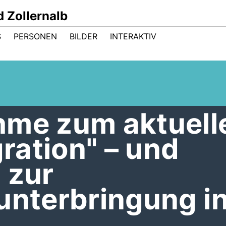
 Zollernalb
S
PERSONEN
BILDER
INTERAKTIV
hme zum aktuell
ration" – und
 zur
unterbringung i