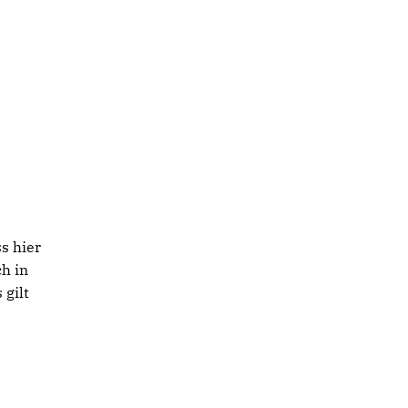
s hier
h in
 gilt