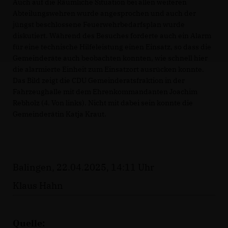
Auch auf die Räumliche Situation bei allen weiteren
Abteilungswehren wurde angesprochen und auch der
jüngst beschlossene Feuerwehrbedarfsplan wurde
diskutiert. Während des Besuches forderte auch ein Alarm
für eine technische Hilfeleistung einen Einsatz, so dass die
Gemeinderäte auch beobachten konnten, wie schnell hier
die alarmierte Einheit zum Einsatzort ausrücken konnte.
Das Bild zeigt die CDU Gemeinderatsfraktion in der
Fahrzeughalle mit dem Ehrenkommandanten Joachim
Rebholz (4. Von links). Nicht mit dabei sein konnte die
Gemeinderätin Katja Kraut.
Balingen, 22.04.2025, 14:11 Uhr
Klaus Hahn
Quelle: