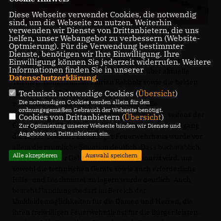
Diese Webseite verwendet Cookies, die notwendig
sind, um die Webseite zu nutzen. Weiterhin
verwenden wir Dienste von Drittanbietern, die uns
helfen, unser Webangebot zu verbessern (Website-
Optmierung). Für die Verwendung bestimmter
Dienste, benötigen wir Ihre Einwilligung. Ihre
Bei einem Besuch im Balinger Feuerwehrhaus informierten
Einwilligung können Sie jederzeit widerrufen. Weitere
Informationen finden Sie in unserer
sich die Gemeinderäte der CDU Fraktion über aktuelle
Datenschutzerklärung
.
Themen. Kommandant Florian Rebholz sowie die beiden
Stellvertreter Roland merz und Jochen Rapp gaben
Technisch notwendige Cookies (
Übersicht
)
Die notwendigen Cookies werden allein für den
zunächst einen aktuellen Überblick über alle
ordnungsgemäßen Gebrauch der Webseite benötigt.
Abteilungswehren. Dabei konnten viele Fragen seitens der
Cookies von Drittanbietern (
Übersicht
)
Gemeinderäte beantwortet werden. Bei einem Rundgang
Zur Optimierung unserer Webseite binden wir Dienste und
Angebote von Drittanbietern ein.
durch die Gebäude im Balinger Feuerwehrhaus wurde vor
allem die räumliche Situation deutlich. Dass buchstäblich
Alle akzeptieren
Auswahl speichern
jeder Winkel der Gebäude belegt und genutzt wird, um
sowohl die technischen Geräte sowie auch erforderliche
Hilfs- und Löschmittel zu lagern wurde deutlich. Auch
besteht Handlungsbedarf im Bereich der
Umkleidemöglichkeiten für die Damen und Herren, die
ihren freiwilligen Feuerwehrdienst für die Bürger leisten.