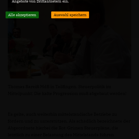
Angebote von Drittanbietern ein.
Alle akzeptieren
Auswahl speichern
Thomas Bareiß MdB in Tailfingen. Steuerpolitik im
Mittelpunkt: Die kalte Progression muß abgebaut werden!
Es gelte, auch weiterhin mittelständische Betriebe zu
fördern und zu unterstützen. Als schädlich bezeichnete der
Abgeordnete hierbei die Rot-Grünen Steuerpläne, die
letztlich zu einer Belastung des Mittelstands führen