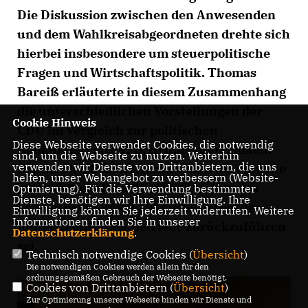
Die Diskussion zwischen den Anwesenden
und dem Wahlkreisabgeordneten drehte sich
hierbei insbesondere um steuerpolitische
Fragen und Wirtschaftspolitik. Thomas
Bareiß erläuterte in diesem Zusammenhang
die unterschiedlichen Vorstellungen der
Cookie Hinweis
CDU im Vergleich zur politischen
Diese Webseite verwendet Cookies, die notwendig
Konkurrenz aus SPD, Grünen und Linken.
sind, um die Webseite zu nutzen. Weiterhin
verwenden wir Dienste von Drittanbietern, die uns
Bareiß strich dabei heraus, dass die aktuelle
helfen, unser Webangebot zu verbessern (Website-
gute wirtschaftspolitische Situation des
Optmierung). Für die Verwendung bestimmter
Dienste, benötigen wir Ihre Einwilligung. Ihre
Landes maßgeblich auf die Situation der
Einwilligung können Sie jederzeit widerrufen. Weitere
Informationen finden Sie in unserer
mittelständischen Betriebe zurückzuführen
Datenschutzerklärung
.
sei.
Technisch notwendige Cookies (
Übersicht
)
Die notwendigen Cookies werden allein für den
ordnungsgemäßen Gebrauch der Webseite benötigt.
Cookies von Drittanbietern (
Übersicht
)
Zur Optimierung unserer Webseite binden wir Dienste und