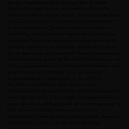
würden. Insgesamt halte er in der jetzigen Situation
Steuererhöhungen für kein angemessenes Mittel, die
Wirtschaftskraft zu stärken. Bareiß: „Unser Staat hat aktuell
kein Einnahmeproblem, sondern ein Ausgabeproblem!“.
Zentrales politisches Thema sei dementsprechend die
Fortführung eines Konsolidierungskurses betreffend des
Haushalts. Es gelte, bei sparsamer Haushaltsführung die
richtigen Akzente für die Zukunft zu setzen. Er hob dabei
hervor, dass in den zurückliegenden Jahren trotz sinkender
Neuverschuldung gerade die Haushalte für Forschung und
Bildung angewachsen seien. In einem rohstoffarmen Land,
wie es die Bundesrepublik darstelle, sei es für die
Zukunftsfähigkeit entscheidend, „in die Köpfe der
Menschen zu investieren“. Deshalb sei auch auf
Bundesebene die Bildungspolitik ein ganz entscheidender
Faktor. Bareiß wehrte sich in diesem Zusammenhang auch
gegen die aktuelle Bildungspolitik der Landesregierung. Es
gehe nicht um Gleichmacherei, sondern um die
sachgerechte Förderung jedes einzelnen jungen Menschen.
Darüber hinaus werde in punkto Steuerpolitik im
Mittelpunkt der kommenden Wahlperiode stehen, auch die