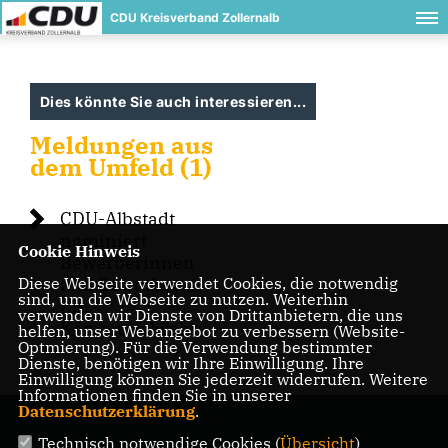
CDU Kreisverband Zollernalb
Dies könnte Sie auch interessieren...
Meldungen aus
dem Umfeld (1)
CDU-Albstadt
nominiert
Cookie Hinweis
Bewerberinnen
Diese Webseite verwendet Cookies, die notwendig
und Bewerber
sind, um die Webseite zu nutzen. Weiterhin
für
verwenden wir Dienste von Drittanbietern, die uns
Kommunalwahl
helfen, unser Webangebot zu verbessern (Website-
Optmierung). Für die Verwendung bestimmter
Dienste, benötigen wir Ihre Einwilligung. Ihre
Einwilligung können Sie jederzeit widerrufen. Weitere
Informationen finden Sie in unserer
Datenschutzerklärung
.
Technisch notwendige Cookies (
Übersicht
)