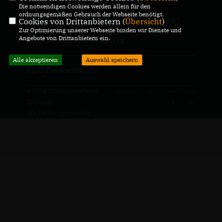
Die notwendigen Cookies werden allein für den
ordnungsgemäßen Gebrauch der Webseite benötigt.
Cookies von Drittanbietern (
Übersicht
)
IMPRESSUM
DATENSCHUTZ
KONTAKT
Zur Optimierung unserer Webseite binden wir Dienste und
Angebote von Drittanbietern ein.
CDU Baden-Württemberg
Alle akzeptieren
Auswahl speichern
CDU Deutschlands
© 2026 CDU Kreisverband
Realisation: Sharkness Media
Zollernalb
GmbH & Co. KG
Alle Rechte vorbehalten.