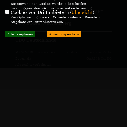
Die notwendigen Cookies werden allein für den
ordnungsgemäßen Gebrauch der Webseite benötigt.
Cookies von Drittanbietern (
Übersicht
)
IMPRESSUM
DATENSCHUTZ
KONTAKT
Zur Optimierung unserer Webseite binden wir Dienste und
Angebote von Drittanbietern ein.
CDU Baden-Württemberg
Alle akzeptieren
Auswahl speichern
CDU Deutschlands
© 2026 CDU Kreisverband
Realisation: Sharkness Media
Zollernalb
GmbH & Co. KG
Alle Rechte vorbehalten.