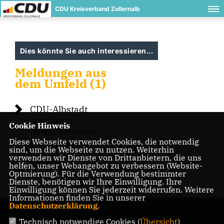
CDU Kreisverband Zollernalb
Dies könnte Sie auch interessieren...
Meldungen aus
dem Umfeld (1)
CDU-Albstadt
nominiert
Cookie Hinweis
Bewerberinnen
Diese Webseite verwendet Cookies, die notwendig
und Bewerber
sind, um die Webseite zu nutzen. Weiterhin
für
verwenden wir Dienste von Drittanbietern, die uns
Kommunalwahl
helfen, unser Webangebot zu verbessern (Website-
Optmierung). Für die Verwendung bestimmter
Dienste, benötigen wir Ihre Einwilligung. Ihre
Einwilligung können Sie jederzeit widerrufen. Weitere
Informationen finden Sie in unserer
Datenschutzerklärung
.
Technisch notwendige Cookies (
Übersicht
)